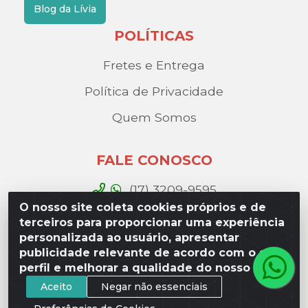
Blog da Lívia
POLÍTICAS
Fretes e Entrega
Política de Privacidade
Quem Somos
FALE CONOSCO
(17) 3209-9595
O nosso site coleta cookies próprios e de
contato@liviadistribuidora.com.br
terceiros para proporcionar uma experiência
personalizada ao usuário, apresentar
BAIXE NOSSO APP
publicidade relevante de acordo com o seu
perfil e melhorar a qualidade do nosso site.
Aceito
Negar não essenciais