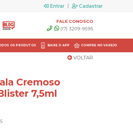
|
Entrar
Cadastrar
FALE CONOSCO
(17) 3209-9595
ODOS OS PRODUTOS
BAIXE O APP
COMPRE NO VAREJO
VOLTAR
ala Cremoso
lister 7,5ml
05