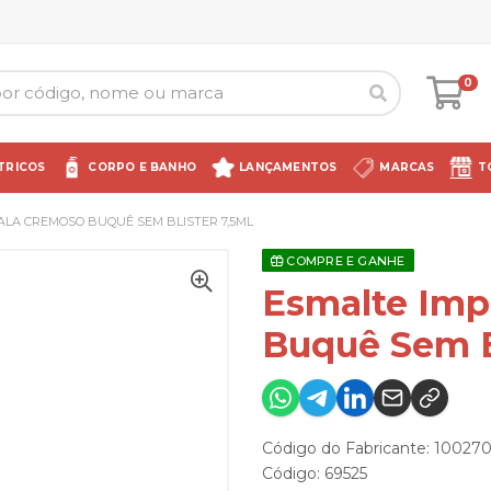
0
TRICOS
CORPO E BANHO
LANÇAMENTOS
MARCAS
T
ALA CREMOSO BUQUÊ SEM BLISTER 7,5ML
COMPRE E GANHE
Esmalte Imp
Buquê Sem B
Código do Fabricante: 10027
Código: 69525