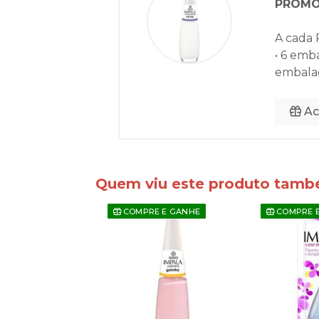
PROMO
A cada 
• 6 emb
embala
Ac
Quem viu este produto tam
E E GANHE
COMPRE E GANHE
COMPRE 