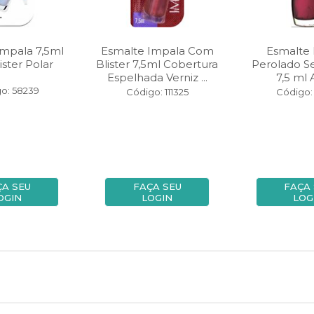
Impala 7,5ml
Esmalte Impala Com
Esmalte
ster Polar
Blister 7,5ml Cobertura
Perolado Se
Espelhada Verniz ...
7,5 ml
o: 58239
Código: 111325
Código:
ÇA SEU
FAÇA SEU
FAÇA
OGIN
LOGIN
LOG