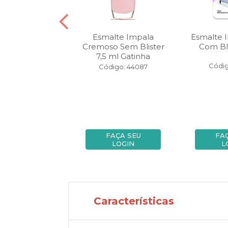
 Impala 7,5 ml
Esmalte Impala
Esmalte 
ster Maria Flor
Cremoso Sem Blister
Com Bli
7,5 ml Gatinha
digo: 68391
Códig
Código: 44087
FAÇA SEU
FAÇA SEU
FA
LOGIN
LOGIN
L
Características