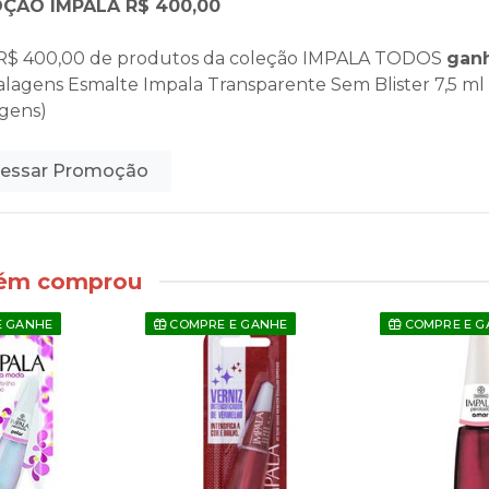
ÇÃO IMPALA R$ 400,00
R$ 400,00 de produtos da coleção
IMPALA TODOS
gan
alagens Esmalte Impala Transparente Sem Blister 7,5 ml
gens)
essar Promoção
bém comprou
E GANHE
COMPRE E GANHE
COMPRE E G