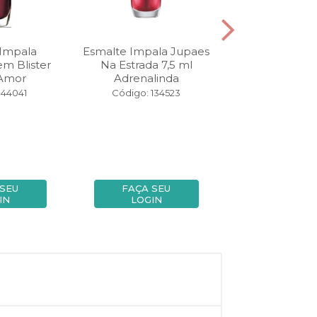
 Impala
Esmalte Impala Jupaes
Esmalte Impal
m Blister
Na Estrada 7,5 ml
Ame & Brilhe
 Amor
Adrenalinda
Pronta Para
 44041
Código: 134523
Código: 14
 SEU
FAÇA SEU
FAÇA SE
IN
LOGIN
LOGIN