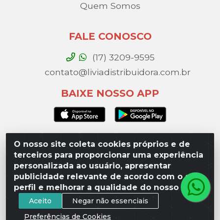
Quem Somos
FALE CONOSCO
(17) 3209-9595
contato@liviadistribuidora.com.br
BAIXE NOSSO APP
O nosso site coleta cookies próprios e de
Lívia Distribuidora - Av. Percy Gandini, 329 – Vila
terceiros para proporcionar uma experiência
Toninho, São José do Rio Preto / SP - CEP 15077-
personalizada ao usuário, apresentar
000 - CNPJ 49.975.923/0003-10
publicidade relevante de acordo com o seu
perfil e melhorar a qualidade do nosso site.
Aceito
Negar não essenciais
Preferências de Cookies