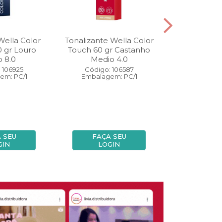
Wella Color
Tonalizante Wella Color
Coloração W
0 gr Louro
Touch 60 gr Castanho
Perfect 60 
o 8.0
Medio 4.0
Medio
 106925
Código: 106587
Código:
em: PC/1
Embalagem: PC/1
Embalage
 SEU
FAÇA SEU
FAÇA
GIN
LOGIN
LOG