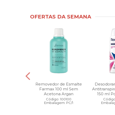
OFERTAS DA SEMANA
ntimo Cia da
Removedor de Esmalte
Desodoran
210 ml Fresh
Farmax 100 ml Sem
Antitranspi
 Pague 1
Acetona Argan
150 ml Po
: 110525
Código: 100100
Código
gem: PC/1
Embalagem: PC/1
Embalag