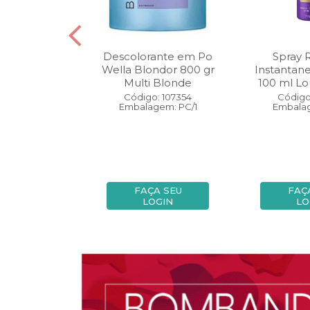
oo Wella
Descolorante em Po
Spray 
ls Invigo 250
Wella Blondor 800 gr
Instantan
ri Enrich
Multi Blonde
100 ml Lo
: 113298
Código: 107354
Código
gem: PC/1
Embalagem: PC/1
Embalag
A SEU
FAÇA SEU
FAÇ
OGIN
LOGIN
LO