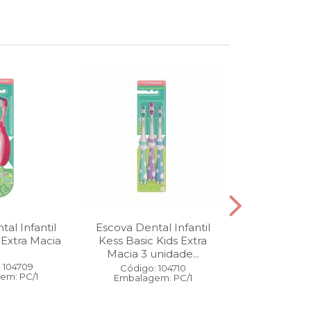
al Infantil
Escova Dental Infantil
Óleo Corpo
 Extra Macia
Kess Basic Kids Extra
100 ml
Macia 3 unidade...
 104709
Código:
Código: 104710
em: PC/1
Embalage
Embalagem: PC/1