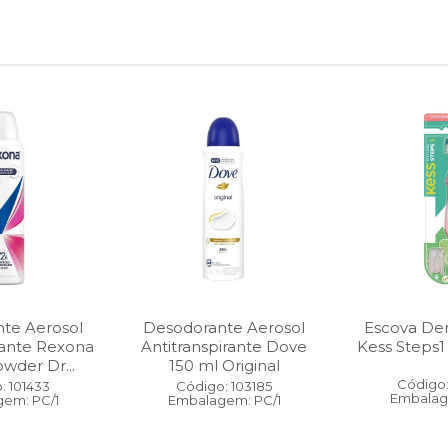
te Aerosol
Desodorante Aerosol
Escova Dent
rante Rexona
Antitranspirante Dove
Kess Steps1
wder Dr...
150 ml Original
Código:
: 101433
Código: 103185
Embalag
em: PC/1
Embalagem: PC/1