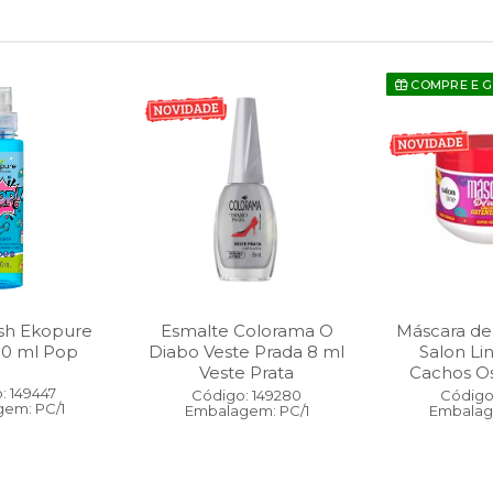
COMPRE E 
sh Ekopure
Esmalte Colorama O
Máscara de
00 ml Pop
Diabo Veste Prada 8 ml
Salon Li
Veste Prata
Cachos O
: 149447
Código: 149280
Código:
em: PC/1
Embalagem: PC/1
Embalag