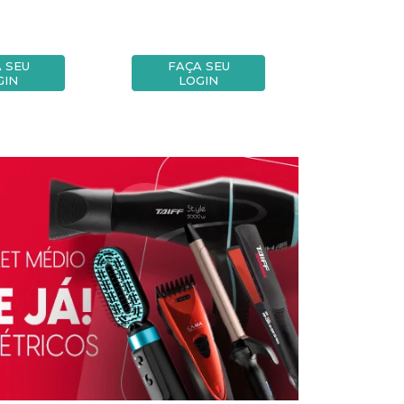
 SEU
FAÇA SEU
FAÇA
GIN
LOGIN
LOG