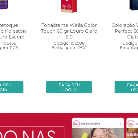
Retoque
Tonalizante Wella Color
Coloração 
eo Koleston
Touch 60 gr Louro Claro
Perfect 6
uro Escuro
8.0
Clar
: 106456
Código: 106588
Código:
em: PC/1
Embalagem: PC/1
Embalag
A SEU
FAÇA SEU
FAÇA
GIN
LOGIN
LO