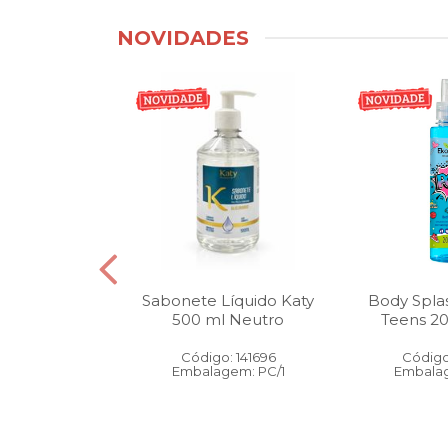
NOVIDADES
tico Bucal
Sabonete Líquido Katy
Body Spla
Litro Melancia
500 ml Neutro
Teens 2
ortelã
Código: 141696
Código
: 146905
Embalagem: PC/1
Embalag
gem: PC/1