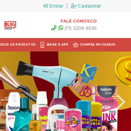
|
Entrar
Cadastrar
FALE CONOSCO
(17) 3209-9595
ODOS OS PRODUTOS
BAIXE O APP
COMPRE NO VAREJO