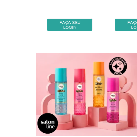
A SEU
FAÇA SEU
FAÇ
OGIN
LOGIN
LO