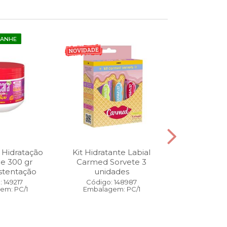
GANHE
 Hidratação
Kit Hidratante Labial
Esmalte
ne 300 gr
Carmed Sorvete 3
Diamon
stentação
unidades
Cybercolors
Co
 149217
Código: 148987
em: PC/1
Embalagem: PC/1
Código:
Embalage