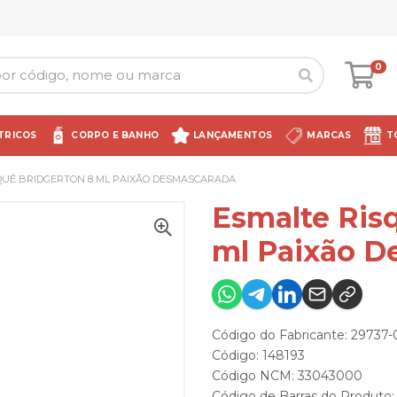
0
TRICOS
CORPO E BANHO
LANÇAMENTOS
MARCAS
T
QUÉ BRIDGERTON 8 ML PAIXÃO DESMASCARADA
Esmalte Ris
ml Paixão D
Código do Fabricante: 29737-
Código: 148193
Código NCM: 33043000
Código de Barras do Produto