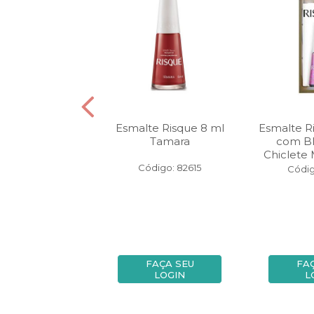
e Risqué 8 ml
Esmalte Risque 8 ml
Esmalte R
ima de Vênus
Tamara
com Bl
Chiclete
digo: 98463
Código: 82615
Códig
FAÇA SEU
FAÇA SEU
FA
LOGIN
LOGIN
L