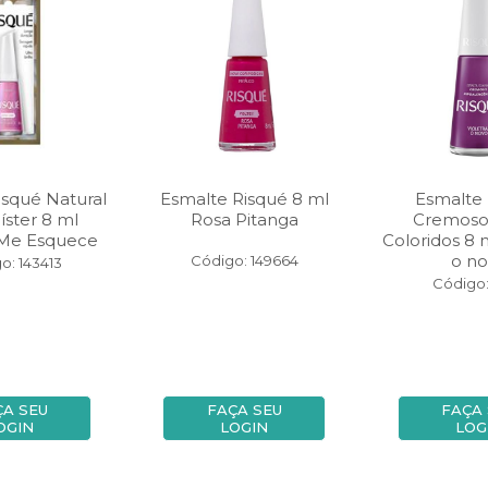
isqué Natural
Esmalte Risqué 8 ml
Esmalte
íster 8 ml
Rosa Pitanga
Cremoso
 Me Esquece
Coloridos 8 m
o n
Código: 149664
o: 143413
Código: 
ÇA SEU
FAÇA SEU
FAÇA
OGIN
LOGIN
LOG