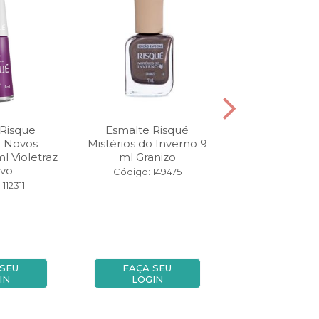
 Risque
Esmalte Risqué
Esmalte Risque
 Novos
Mistérios do Inverno 9
8ml Prata n
l Violetraz
ml Granizo
ovo
Código: 14
Código: 149475
112311
 SEU
FAÇA SEU
FAÇA SE
IN
LOGIN
LOGIN