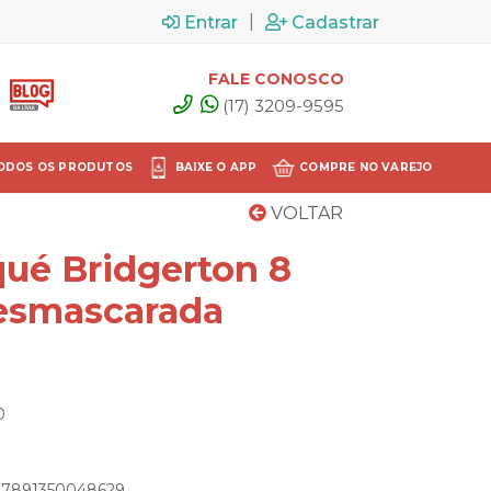
|
Entrar
Cadastrar
FALE CONOSCO
(17) 3209-9595
ODOS OS PRODUTOS
BAIXE O APP
COMPRE NO VAREJO
VOLTAR
qué Bridgerton 8
esmascarada
0
: 7891350048629