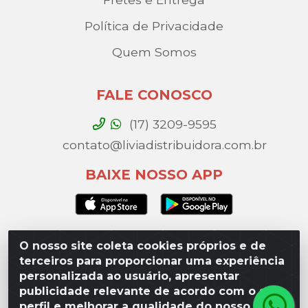
Política de Privacidade
Quem Somos
FALE CONOSCO
(17) 3209-9595
contato@liviadistribuidora.com.br
BAIXE NOSSO APP
O nosso site coleta cookies próprios e de
Lívia Distribuidora - Av. Percy Gandini, 329 – Vila
terceiros para proporcionar uma experiência
Toninho, São José do Rio Preto / SP - CEP 15077-
personalizada ao usuário, apresentar
000 - CNPJ 49.975.923/0003-10
publicidade relevante de acordo com o seu
perfil e melhorar a qualidade do nosso site.