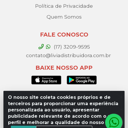
Política de Privacidade
Quem Somos
FALE CONOSCO
(17) 3209-9595
contato@liviadistribuidora.com.br
BAIXE NOSSO APP
O nosso site coleta cookies próprios e de
Lívia Distribuidora - Av. Percy Gandini, 329 – Vila
terceiros para proporcionar uma experiência
Toninho, São José do Rio Preto / SP - CEP 15077-
personalizada ao usuário, apresentar
000 - CNPJ 49.975.923/0003-10
publicidade relevante de acordo com o seu
perfil e melhorar a qualidade do nosso site.