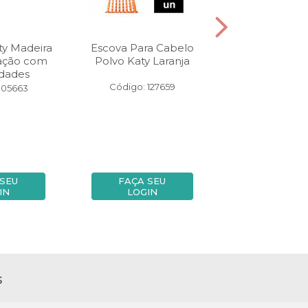
ty Madeira
Escova Para Cabelo
Depil Katy 7,2
lação com
Polvo Katy Laranja
Metro
idades
Código: 127659
Código: 11
105663
 SEU
FAÇA SEU
FAÇA SE
IN
LOGIN
LOGIN
s