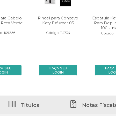
Para Cabelo
Pincel para Côncavo
Espátula Ka
x Reta Verde
Katy Esfumar 05
Para Depi
100 Un
o: 109356
Código: 114734
Código: 
ÇA SEU
FAÇA SEU
FAÇA
OGIN
LOGIN
LOG
Títulos
Notas Fiscai