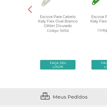
a Para Cabelo
Escova Para Cabelo
Escova 
ofissional 34mm
Katy Flex Oval Branco
Katy Fle
Amarelo
Glitter Dourado
Códig
igo: 122246
Código: 114726
FAÇA SEU
FAÇA SEU
FA
LOGIN
LOGIN
L
Meus Pedidos