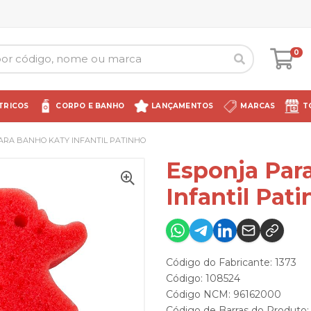
0
TRICOS
CORPO E BANHO
LANÇAMENTOS
MARCAS
T
ARA BANHO KATY INFANTIL PATINHO
Esponja Par
Infantil Pat
Código do Fabricante: 1373
Código: 108524
Código NCM: 96162000
Código de Barras do Produto