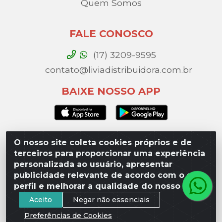
Quem Somos
FALE CONOSCO
(17) 3209-9595
contato@liviadistribuidora.com.br
BAIXE NOSSO APP
O nosso site coleta cookies próprios e de
Lívia Distribuidora - Av. Percy Gandini, 329 – Vila
terceiros para proporcionar uma experiência
Toninho, São José do Rio Preto / SP - CEP 15077-
personalizada ao usuário, apresentar
000 - CNPJ 49.975.923/0003-10
publicidade relevante de acordo com o seu
perfil e melhorar a qualidade do nosso site.
Aceito
Negar não essenciais
Preferências de Cookies