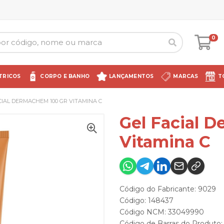
0
TRICOS
CORPO E BANHO
LANÇAMENTOS
MARCAS
T
CIAL DERMACHEM 100 GR VITAMINA C
Gel Facial 
Vitamina C
Código do Fabricante: 9029
Código: 148437
Código NCM: 33049990
Código de Barras do Produt