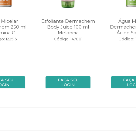
 Micelar
Esfoliante Dermachem
Água Mi
em 250 ml
Body Juice 100 ml
Dermache
amina C
Melancia
Ácido Sal
o: 122515
Código: 147881
Código: 
ÇA SEU
FAÇA SEU
FAÇA
OGIN
LOGIN
LOG