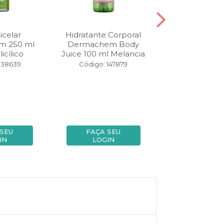
celar
Hidratante Corporal
Sabone
m 250 ml
Dermachem Body
Demaquil
icílico
Juice 100 ml Melancia
Dermachem M
100 ml
138639
Código: 147879
Código: 13
 SEU
FAÇA SEU
FAÇA SE
IN
LOGIN
LOGIN