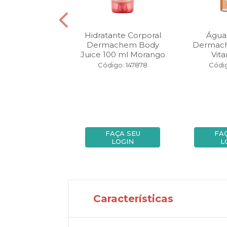
 Líquido Facial
Hidratante Corporal
Água
chem 100 ml
Dermachem Body
Dermach
itamina C
Juice 100 ml Morango
Vit
igo: 123527
Código: 147878
Códig
FAÇA SEU
FAÇA SEU
FA
LOGIN
LOGIN
L
Características