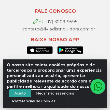
FALE CONOSCO
(17) 3209-9595
contato@liviadistribuidora.com.br
BAIXE NOSSO APP
O nosso site coleta cookies próprios e de
Lívia Distribuidora - Av. Percy Gandini, 329 – Vila
terceiros para proporcionar uma experiência
Toninho, São José do Rio Preto / SP - CEP 15077-
personalizada ao usuário, apresentar
000 - CNPJ 49.975.923/0003-10
publicidade relevante de acordo com o seu
perfil e melhorar a qualidade do nosso site.
Aceito
Negar não essenciais
Preferências de Cookies