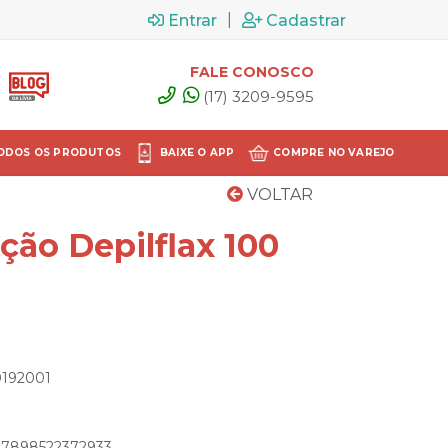
|
Entrar
Cadastrar
FALE CONOSCO
(17) 3209-9595
ODOS OS PRODUTOS
BAIXE O APP
COMPRE NO VAREJO
VOLTAR
ação Depilflax 100
0192001
: 7898522372933