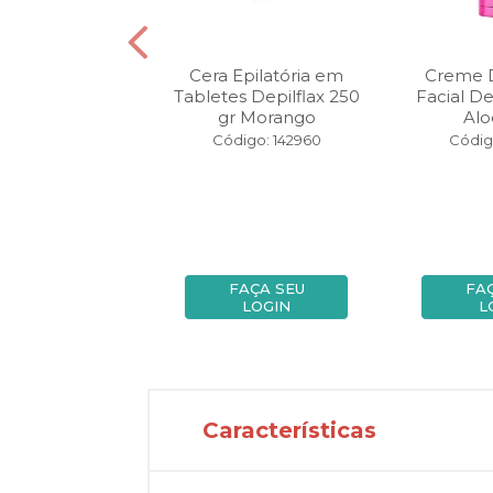
lho Aquecedor
Cera Epilatória em
Creme D
on Depilflax
Tabletes Depilflax 250
Facial De
gr Morango
Alo
igo: 150000
Código: 142960
Códig
FAÇA SEU
FAÇA SEU
FA
LOGIN
LOGIN
L
Características