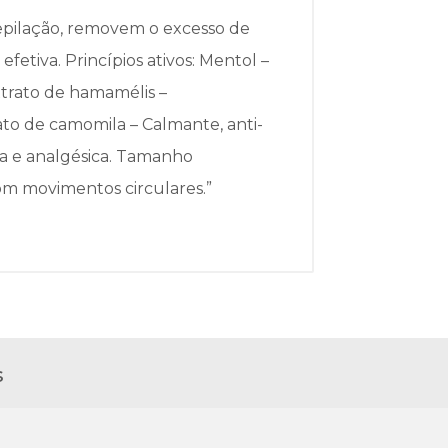
 epilação, removem o excesso de
fetiva. Princípios ativos: Mentol –
xtrato de hamamélis –
rato de camomila – Calmante, anti-
ica e analgésica. Tamanho
om movimentos circulares.”
s