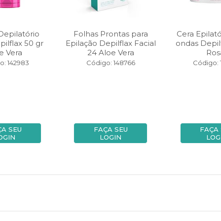
epilatório
Folhas Prontas para
Cera Epilató
pilflax 50 gr
Epilação Depilflax Facial
ondas Depilf
e Vera
24 Aloe Vera
Ros
o: 142983
Código: 148766
Código: 
ÇA SEU
FAÇA SEU
FAÇA
OGIN
LOGIN
LOG