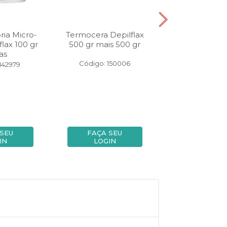
ria Micro-
Termocera Depilflax
Cera Epilatóri
lax 100 gr
500 gr mais 500 gr
ondas Depilfla
as
Natura
Código: 150006
142979
Código: 14
 SEU
FAÇA SEU
FAÇA SE
IN
LOGIN
LOGIN