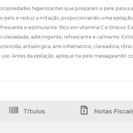
 propriedades higienizantes que preparam a pele para a
o pelo e reduz a irritação, proporcionando uma epilação e
frescante e estimulante. Rico em vitamina C e Iônicos. E
ti-oleosidade, adstringente, refrescante e calmante. Ext
tericida, antialérgica, anti-inflamatório, clareadora, tôn
 uso: Antes da epilação, aplique na pele massageando c
Títulos
Notas Fiscai