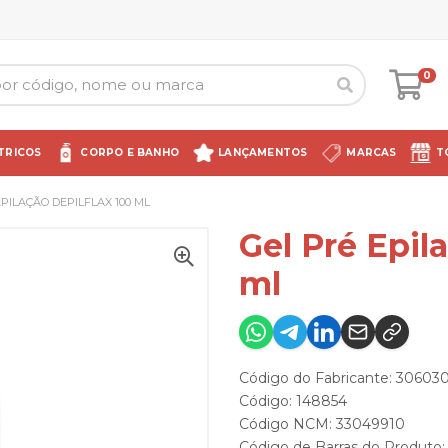
0
TRICOS
CORPO E BANHO
LANÇAMENTOS
MARCAS
T
EPILAÇÃO DEPILFLAX 100 ML
Gel Pré Epil
ml
Código do Fabricante: 30603
Código: 148854
Código NCM: 33049910
Código de Barras do Produto