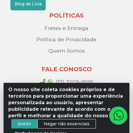
Blog da Lívia
POLÍTICAS
Fretes e Entrega
Política de Privacidade
Quem Somos
FALE CONOSCO
(17) 3209-9595
O nosso site coleta cookies próprios e de
contato@liviadistribuidora.com.br
terceiros para proporcionar uma experiência
personalizada ao usuário, apresentar
BAIXE NOSSO APP
publicidade relevante de acordo com o seu
perfil e melhorar a qualidade do nosso site.
Aceito
Negar não essenciais