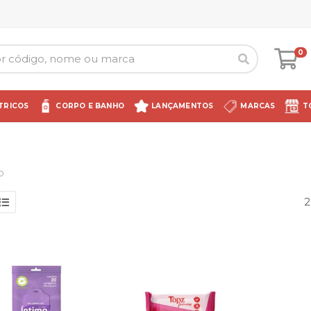
0
TRICOS
CORPO E BANHO
LANÇAMENTOS
MARCAS
T
O
2