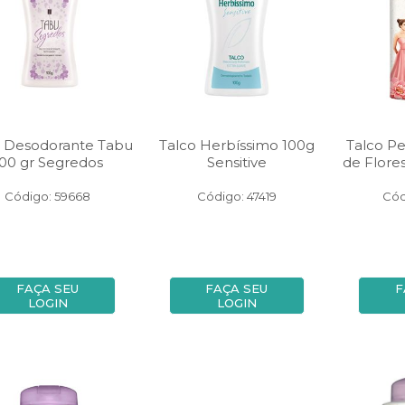
o Desodorante Tabu
Talco Herbíssimo 100g
Talco P
00 gr Segredos
Sensitive
de Flores
Código: 59668
Código: 47419
Cód
FAÇA SEU
FAÇA SEU
F
LOGIN
LOGIN