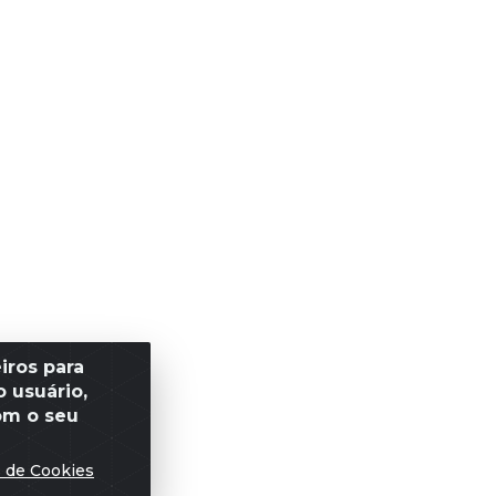
iros para
 usuário,
om o seu
s de Cookies