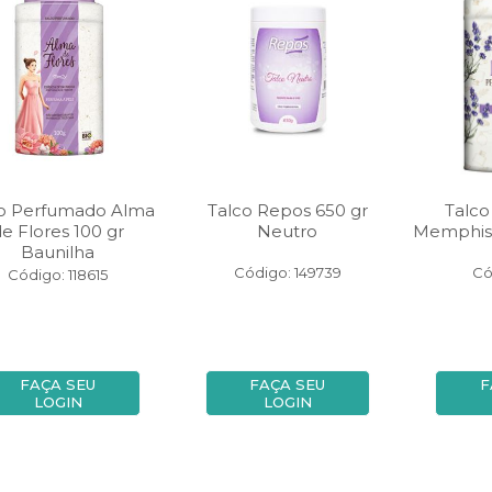
o Perfumado Alma
Talco Repos 650 gr
Talc
e Flores 100 gr
Neutro
Memphis 
Baunilha
Código: 149739
Có
Código: 118615
FAÇA SEU
FAÇA SEU
F
LOGIN
LOGIN