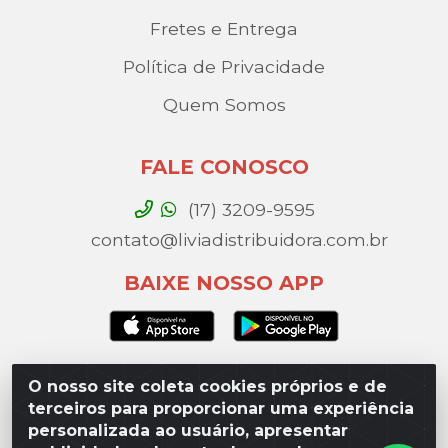
Fretes e Entrega
Política de Privacidade
Quem Somos
FALE CONOSCO
(17) 3209-9595
contato@liviadistribuidora.com.br
BAIXE NOSSO APP
O nosso site coleta cookies próprios e de
Lívia Distribuidora - Av. Percy Gandini, 329 – Vila
terceiros para proporcionar uma experiência
Toninho, São José do Rio Preto / SP - CEP 15077-
personalizada ao usuário, apresentar
000 - CNPJ 49.975.923/0003-10