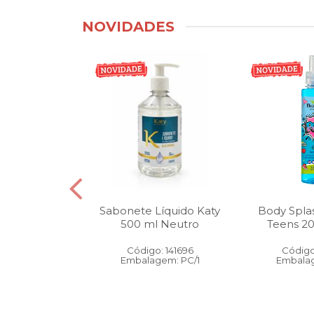
NOVIDADES
tico Bucal
Sabonete Líquido Katy
Body Spla
Litro Melancia
500 ml Neutro
Teens 2
ortelã
Código: 141696
Código
: 146905
Embalagem: PC/1
Embalag
gem: PC/1