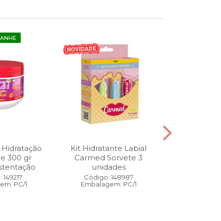
GANHE
 Hidratação
Kit Hidratante Labial
Esmalte
ne 300 gr
Carmed Sorvete 3
Diamon
stentação
unidades
Cybercolors
Co
 149217
Código: 148987
em: PC/1
Embalagem: PC/1
Código:
Embalage