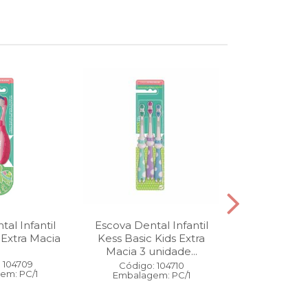
al Infantil
Escova Dental Infantil
Óleo Corpo
 Extra Macia
Kess Basic Kids Extra
100 ml
Macia 3 unidade...
 104709
Código:
Código: 104710
em: PC/1
Embalage
Embalagem: PC/1