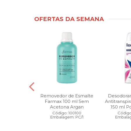
OFERTAS DA SEMANA
ntimo Cia da
Removedor de Esmalte
Desodoran
210 ml Fresh
Farmax 100 ml Sem
Antitranspi
 Pague 1
Acetona Argan
150 ml Po
: 110525
Código: 100100
Código
gem: PC/1
Embalagem: PC/1
Embalag