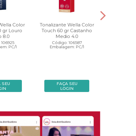
Wella Color
Tonalizante Wella Color
Coloração W
0 gr Louro
Touch 60 gr Castanho
Perfect 60 
o 8.0
Medio 4.0
Medio
 106925
Código: 106587
Código:
em: PC/1
Embalagem: PC/1
Embalage
 SEU
FAÇA SEU
FAÇA
GIN
LOGIN
LOG