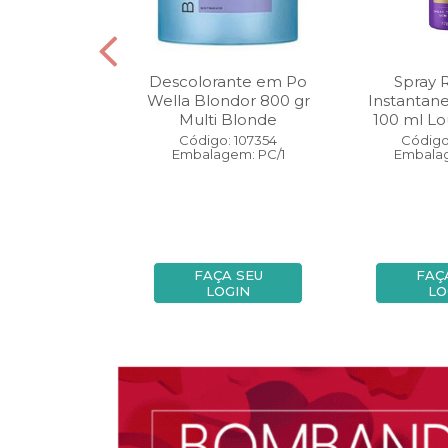
oo Wella
Descolorante em Po
Spray 
ls Invigo 250
Wella Blondor 800 gr
Instantan
ri Enrich
Multi Blonde
100 ml Lo
: 113298
Código: 107354
Código
gem: PC/1
Embalagem: PC/1
Embalag
A SEU
FAÇA SEU
FAÇ
OGIN
LOGIN
LO