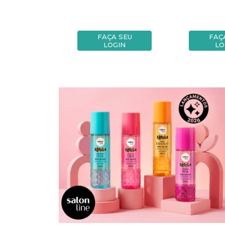
A SEU
FAÇA SEU
FAÇ
OGIN
LOGIN
LO