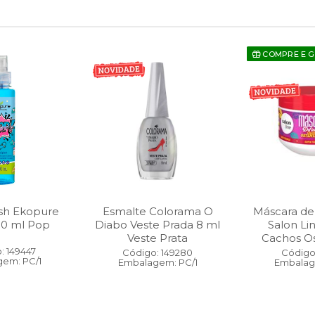
COMPRE E 
sh Ekopure
Esmalte Colorama O
Máscara de
00 ml Pop
Diabo Veste Prada 8 ml
Salon Li
Veste Prata
Cachos O
: 149447
Código: 149280
Código:
em: PC/1
Embalagem: PC/1
Embalag