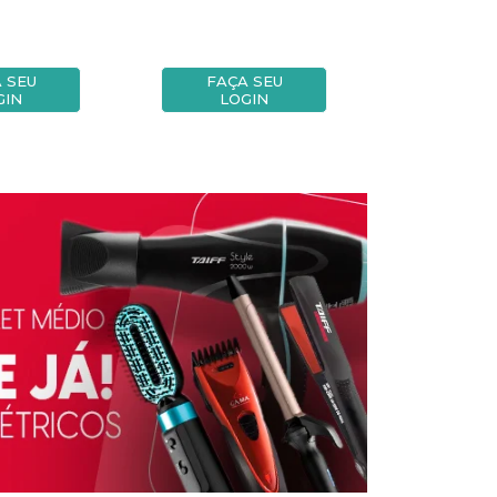
 SEU
FAÇA SEU
FAÇA
GIN
LOGIN
LOG