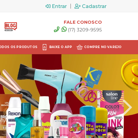
|
Entrar
Cadastrar
FALE CONOSCO
(17) 3209-9595
ODOS OS PRODUTOS
BAIXE O APP
COMPRE NO VAREJO