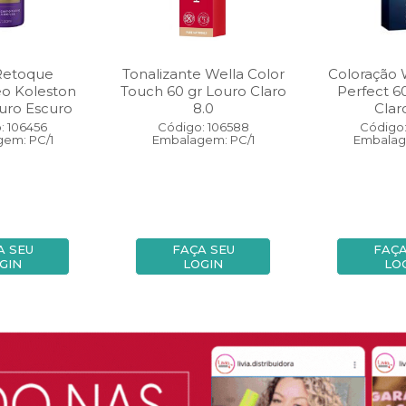
Retoque
Tonalizante Wella Color
Coloração 
eo Koleston
Touch 60 gr Louro Claro
Perfect 6
uro Escuro
8.0
Clar
: 106456
Código: 106588
Código:
em: PC/1
Embalagem: PC/1
Embalag
A SEU
FAÇA SEU
FAÇA
GIN
LOGIN
LO