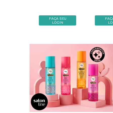
A SEU
FAÇA SEU
FAÇ
OGIN
LOGIN
LO