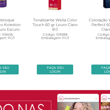
Retoque
Tonalizante Wella Color
Coloração 
eo Koleston
Touch 60 gr Louro Claro
Perfect 6
uro Escuro
8.0
Clar
: 106456
Código: 106588
Código:
em: PC/1
Embalagem: PC/1
Embalag
A SEU
FAÇA SEU
FAÇA
GIN
LOGIN
LO