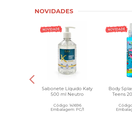
NOVIDADES
tico Bucal
Sabonete Líquido Katy
Body Spla
Litro Melancia
500 ml Neutro
Teens 2
ortelã
Código: 141696
Código
: 146905
Embalagem: PC/1
Embalag
gem: PC/1