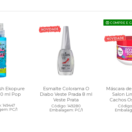
COMPRE E 
sh Ekopure
Esmalte Colorama O
Máscara de
00 ml Pop
Diabo Veste Prada 8 ml
Salon Li
Veste Prata
Cachos O
: 149447
Código: 149280
Código:
em: PC/1
Embalagem: PC/1
Embalag