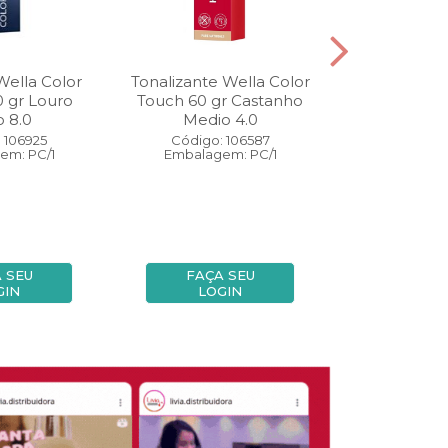
Wella Color
Tonalizante Wella Color
Coloração W
0 gr Louro
Touch 60 gr Castanho
Perfect 60 
o 8.0
Medio 4.0
Medio
 106925
Código: 106587
Código:
em: PC/1
Embalagem: PC/1
Embalage
 SEU
FAÇA SEU
FAÇA
GIN
LOGIN
LOG