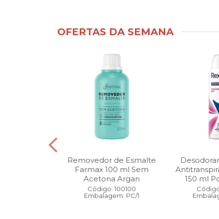
OFERTAS DA SEMANA
ntimo Cia da
Removedor de Esmalte
Desodoran
210 ml Fresh
Farmax 100 ml Sem
Antitranspi
 Pague 1
Acetona Argan
150 ml Po
: 110525
Código: 100100
Código
gem: PC/1
Embalagem: PC/1
Embalag