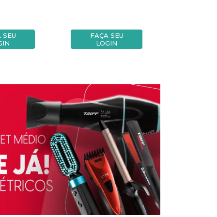
 SEU
FAÇA SEU
FAÇA
GIN
LOGIN
LOG