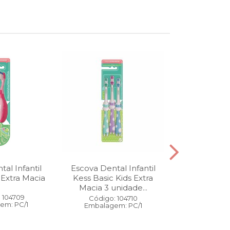
al Infantil
Escova Dental Infantil
Óleo Corpo
 Extra Macia
Kess Basic Kids Extra
100 ml
Macia 3 unidade...
 104709
Código:
Código: 104710
em: PC/1
Embalage
Embalagem: PC/1