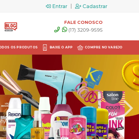
|
Entrar
Cadastrar
FALE CONOSCO
(17) 3209-9595
ODOS OS PRODUTOS
BAIXE O APP
COMPRE NO VAREJO