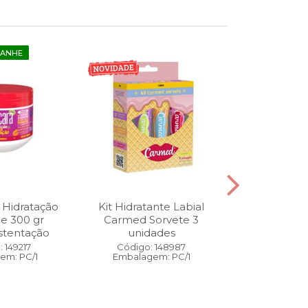
GANHE
 Hidratação
Kit Hidratante Labial
Esmalte
ne 300 gr
Carmed Sorvete 3
Diamon
stentação
unidades
Cybercolors
Co
 149217
Código: 148987
em: PC/1
Embalagem: PC/1
Código:
Embalage