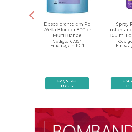
oo Wella
Descolorante em Po
Spray 
ls Invigo 250
Wella Blondor 800 gr
Instantan
ri Enrich
Multi Blonde
100 ml Lo
: 113298
Código: 107354
Código
gem: PC/1
Embalagem: PC/1
Embalag
A SEU
FAÇA SEU
FAÇ
OGIN
LOGIN
LO