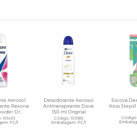
te Aerosol
Desodorante Aerosol
Escova Dent
rante Rexona
Antitranspirante Dove
Kess Steps1
wder Dr...
150 ml Original
Código:
: 101433
Código: 103185
Embalag
em: PC/1
Embalagem: PC/1