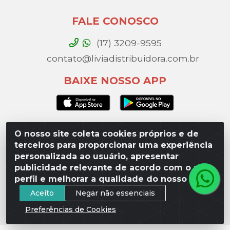
FALE CONOSCO
(17) 3209-9595
contato@liviadistribuidora.com.br
BAIXE NOSSO APP
O nosso site coleta cookies próprios e de
Lívia Distribuidora - Av. Percy Gandini, 329 – Vila
terceiros para proporcionar uma experiência
Toninho, São José do Rio Preto / SP - CEP 15077-
personalizada ao usuário, apresentar
000 - CNPJ 49.975.923/0003-10
publicidade relevante de acordo com o seu
perfil e melhorar a qualidade do nosso site.
Aceito
Negar não essenciais
Preferências de Cookies