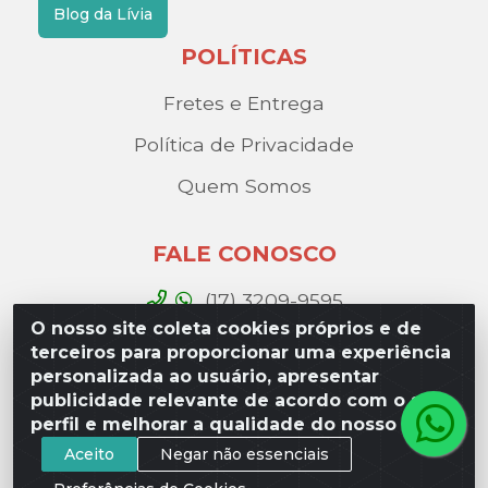
Blog da Lívia
POLÍTICAS
Fretes e Entrega
Política de Privacidade
Quem Somos
FALE CONOSCO
(17) 3209-9595
O nosso site coleta cookies próprios e de
contato@liviadistribuidora.com.br
terceiros para proporcionar uma experiência
personalizada ao usuário, apresentar
BAIXE NOSSO APP
publicidade relevante de acordo com o seu
perfil e melhorar a qualidade do nosso site.
Aceito
Negar não essenciais