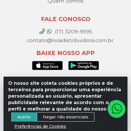
Quem Somos
FALE CONOSCO
(17) 3209-9595
contato@liviadistribuidora.com.br
BAIXE NOSSO APP
O nosso site coleta cookies próprios e de
Lívia Distribuidora - Av. Percy Gandini, 329 – Vila
terceiros para proporcionar uma experiência
Toninho, São José do Rio Preto / SP - CEP 15077-
personalizada ao usuário, apresentar
000 - CNPJ 49.975.923/0003-10
publicidade relevante de acordo com o seu
perfil e melhorar a qualidade do nosso site.
Aceito
Negar não essenciais
Preferências de Cookies