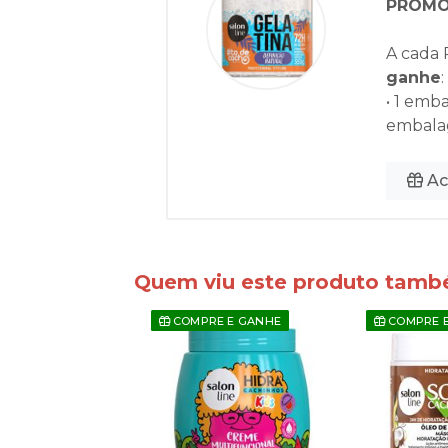
PROMO 
A cada 
ganhe
:
• 1 emb
embala
Ac
Quem viu este produto tam
E E GANHE
COMPRE E GANHE
COMPRE 