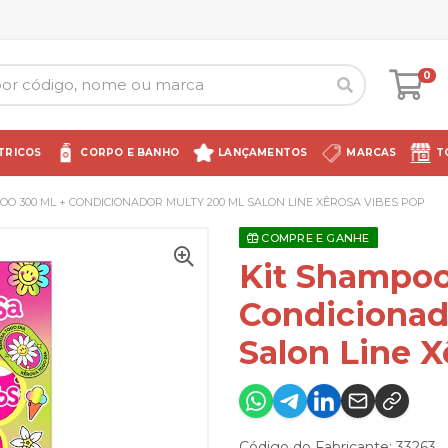
0
TRICOS
CORPO E BANHO
LANÇAMENTOS
MARCAS
T
OO 300 ML + CONDICIONADOR MULTY 200 ML SALON LINE XÊROSA VIBES POP
COMPRE E GANHE
Kit Shampoo
Condicionad
Salon Line X
Código do Fabricante: 33263