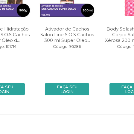
e Hidratação
Ativador de Cachos
Body Splas
 S.O.S Cachos
Salon Line S.O.S Cachos
Corpo Sal
 Óleo d...
300 ml Super Óleo...
Xêrosa 200 ml
o: 101714
Código: 95286
Código: 
ÇA SEU
FAÇA SEU
FAÇA
OGIN
LOGIN
LOG