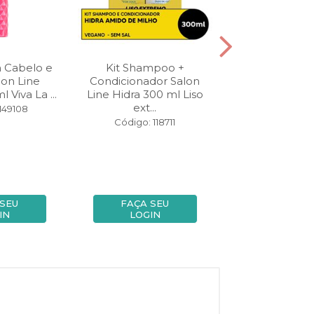
h Cabelo e
Kit Shampoo +
Creme de P
on Line
Condicionador Salon
Salon Line 
 Viva La ...
Line Hidra 300 ml Liso
Definição Nut
ext...
149108
Código: 14
Código: 118711
 SEU
FAÇA SEU
FAÇA SE
IN
LOGIN
LOGIN