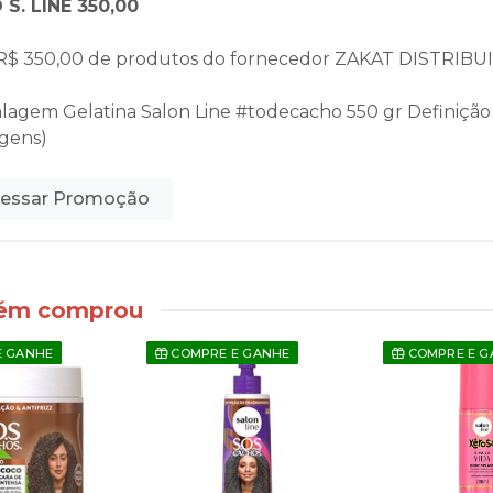
S. LINE 350,00
R$ 350,00 de produtos do fornecedor
ZAKAT DISTRIBU
alagem Gelatina Salon Line #todecacho 550 gr Definição 
gens)
essar Promoção
bém comprou
E GANHE
COMPRE E GANHE
COMPRE E G