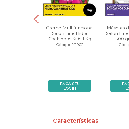
 Shampoo +
Creme Multifuncional
Máscara d
ionador Salon
Salon Line Hidra
Salon Line
Hidra 300 ml
Cachinhos Kids 1 Kg
500 gr
idrata ...
Código: 141902
Códig
igo: 125573
FAÇA SEU
FAÇA SEU
FA
LOGIN
LOGIN
L
Características