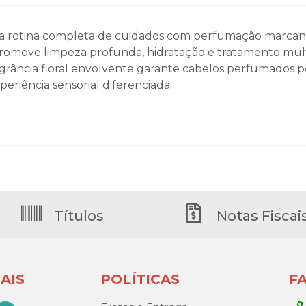
ma rotina completa de cuidados com perfumação marcant
romove limpeza profunda, hidratação e tratamento multif
ragrância floral envolvente garante cabelos perfumados 
eriência sensorial diferenciada.
Títulos
Notas Fiscai
AIS
POLÍTICAS
F