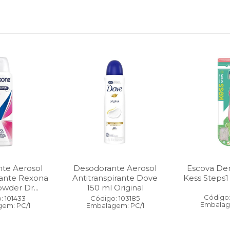
te Aerosol
Desodorante Aerosol
Escova Dent
rante Rexona
Antitranspirante Dove
Kess Steps1
wder Dr...
150 ml Original
Código:
: 101433
Código: 103185
Embalag
em: PC/1
Embalagem: PC/1