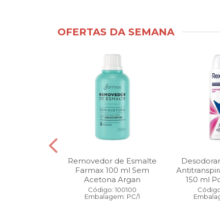
OFERTAS DA SEMANA
ntimo Cia da
Removedor de Esmalte
Desodoran
210 ml Fresh
Farmax 100 ml Sem
Antitranspi
 Pague 1
Acetona Argan
150 ml Po
: 110525
Código: 100100
Código
gem: PC/1
Embalagem: PC/1
Embalag