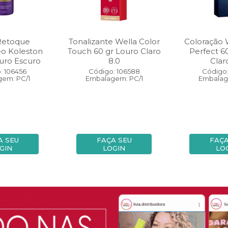
Retoque
Tonalizante Wella Color
Coloração 
eo Koleston
Touch 60 gr Louro Claro
Perfect 6
uro Escuro
8.0
Clar
: 106456
Código: 106588
Código:
em: PC/1
Embalagem: PC/1
Embalag
A SEU
FAÇA SEU
FAÇA
GIN
LOGIN
LO