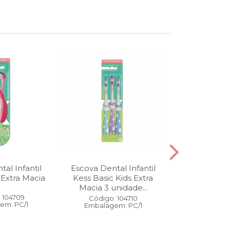
al Infantil
Escova Dental Infantil
Óleo Corpo
 Extra Macia
Kess Basic Kids Extra
100 ml
Macia 3 unidade...
 104709
Código:
Código: 104710
em: PC/1
Embalage
Embalagem: PC/1