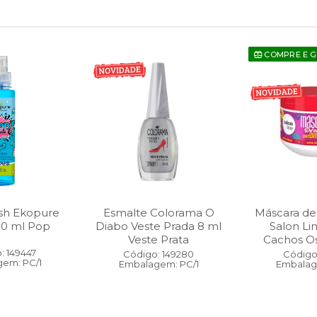
COMPRE E 
sh Ekopure
Esmalte Colorama O
Máscara de
00 ml Pop
Diabo Veste Prada 8 ml
Salon Li
Veste Prata
Cachos O
: 149447
Código: 149280
Código:
em: PC/1
Embalagem: PC/1
Embalag