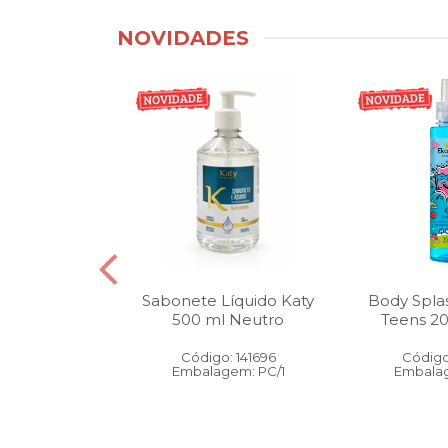
NOVIDADES
tico Bucal
Sabonete Líquido Katy
Body Spla
Litro Melancia
500 ml Neutro
Teens 2
ortelã
Código: 141696
Código
: 146905
Embalagem: PC/1
Embalag
gem: PC/1