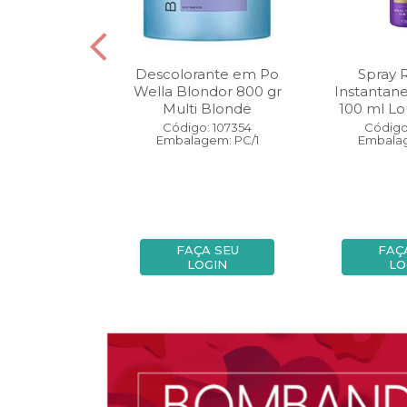
oo Wella
Descolorante em Po
Spray 
ls Invigo 250
Wella Blondor 800 gr
Instantan
ri Enrich
Multi Blonde
100 ml Lo
: 113298
Código: 107354
Código
gem: PC/1
Embalagem: PC/1
Embalag
A SEU
FAÇA SEU
FAÇ
OGIN
LOGIN
LO