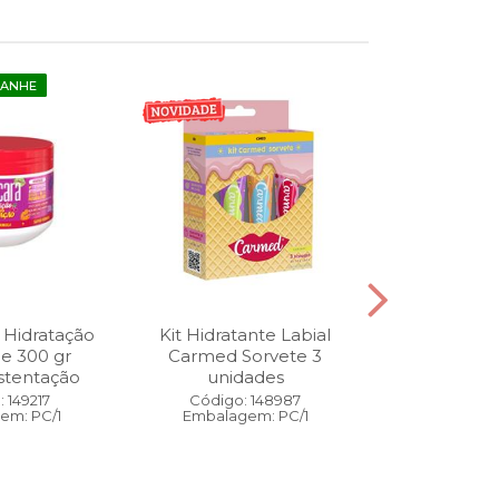
GANHE
 Hidratação
Kit Hidratante Labial
Esmalte
ne 300 gr
Carmed Sorvete 3
Diamon
stentação
unidades
Cybercolors
Co
 149217
Código: 148987
em: PC/1
Embalagem: PC/1
Código:
Embalage