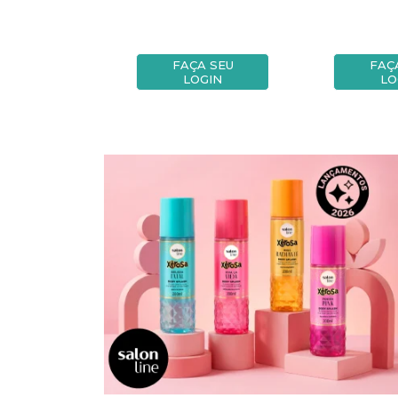
A SEU
FAÇA SEU
FAÇ
OGIN
LOGIN
LO