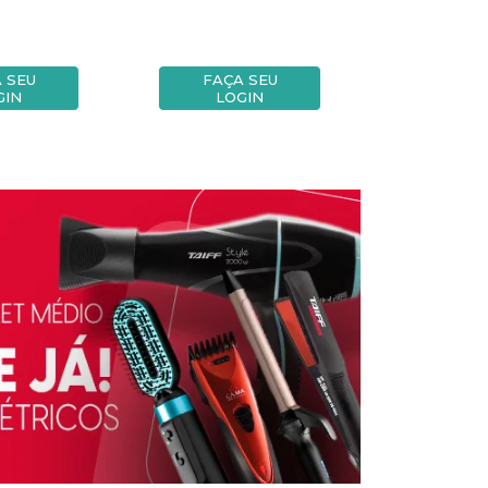
 SEU
FAÇA SEU
FAÇA
GIN
LOGIN
LOG