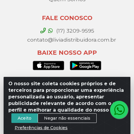
FALE CONOSCO
(17) 3209-9595
contato@liviadistribuidora.com.br
BAIXE NOSSO APP
O nosso site coleta cookies próprios e de
Lívia Distribuidora - Av. Percy Gandini, 329 – Vila
terceiros para proporcionar uma experiência
Toninho, São José do Rio Preto / SP - CEP 15077-
personalizada ao usuário, apresentar
000 - CNPJ 49.975.923/0003-10
publicidade relevante de acordo com o seu
perfil e melhorar a qualidade do nosso site.
Aceito
Negar não essenciais
Preferências de Cookies