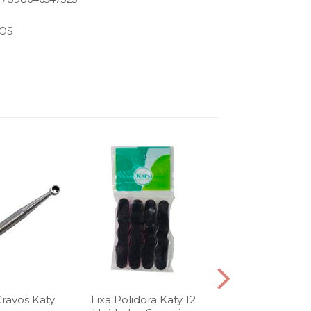
IOS
Cravos Katy
Lixa Polidora Katy 12
Faixa Infantil K