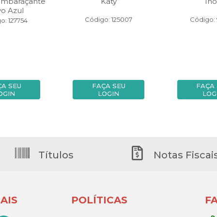
embaraçante
Katy
Ino
vo Azul
Código: 125007
Código:
o: 127754
ÇA SEU
FAÇA SEU
FAÇA
OGIN
LOGIN
LOG
Títulos
Notas Fiscai
AIS
POLÍTICAS
F