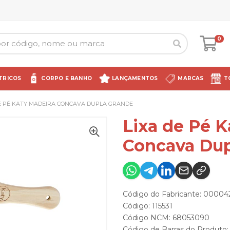
0
TRICOS
CORPO E BANHO
LANÇAMENTOS
MARCAS
T
DE PÉ KATY MADEIRA CONCAVA DUPLA GRANDE
Lixa de Pé K
Concava Dup
Código do Fabricante: 00004
Código: 115531
Código NCM: 68053090
Código de Barras do Produto