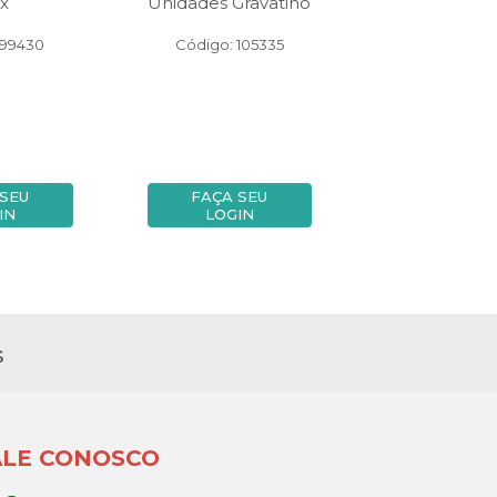
x
Unidades Gravatino
Sortida
 99430
Código: 105335
Código: 14
 SEU
FAÇA SEU
FAÇA SE
IN
LOGIN
LOGIN
s
ALE CONOSCO