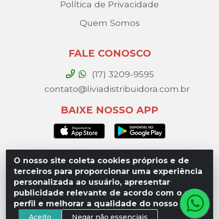
Política de Privacidade
Quem Somos
FALE CONOSCO
(17) 3209-9595
contato@liviadistribuidora.com.br
BAIXE NOSSO APP
O nosso site coleta cookies próprios e de
Lívia Distribuidora - Av. Percy Gandini, 329 – Vila
terceiros para proporcionar uma experiência
Toninho, São José do Rio Preto / SP - CEP 15077-
personalizada ao usuário, apresentar
000 - CNPJ 49.975.923/0003-10
publicidade relevante de acordo com o seu
perfil e melhorar a qualidade do nosso site.
Aceito
Negar não essenciais