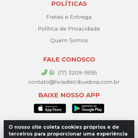
POLÍTICAS
Fretes e Entrega
Política de Privacidade
Quem Somos
FALE CONOSCO
(17) 3209-9595
contato@liviadistribuidora.com.br
BAIXE NOSSO APP
O nosso site coleta cookies próprios e de
Lívia Distribuidora - Av. Percy Gandini, 329 – Vila
terceiros para proporcionar uma experiência
Toninho, São José do Rio Preto / SP - CEP 15077-