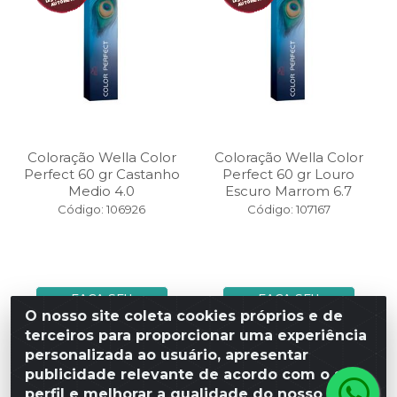
Coloração Wella Color
Coloração Wella Color
Perfect 60 gr Castanho
Perfect 60 gr Louro
Medio 4.0
Escuro Marrom 6.7
Código: 106926
Código: 107167
FAÇA SEU
FAÇA SEU
LOGIN
LOGIN
O nosso site coleta cookies próprios e de
terceiros para proporcionar uma experiência
personalizada ao usuário, apresentar
publicidade relevante de acordo com o seu
perfil e melhorar a qualidade do nosso site.