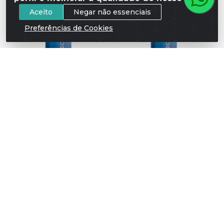
Aceito
Negar não essenciais
Preferências de Cookies
Coloração Wella Color
Coloração Wella Color
Perfect 60 gr Louro
Perfect 60 gr Louro
Medio Acinzentado ...
Escuro Acinzentado...
Código: 107369
Código: 107610
FAÇA SEU
FAÇA SEU
LOGIN
LOGIN