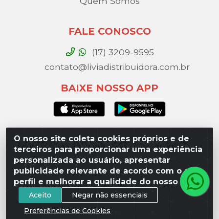
Quem Somos
FALE CONOSCO
(17) 3209-9595
contato@liviadistribuidora.com.br
BAIXE NOSSO APP
O nosso site coleta cookies próprios e de
Lívia Distribuidora - Av. Percy Gandini, 329 – Vila
terceiros para proporcionar uma experiência
Toninho, São José do Rio Preto / SP - CEP 15077-
personalizada ao usuário, apresentar
000 - CNPJ 49.975.923/0003-10
publicidade relevante de acordo com o seu
perfil e melhorar a qualidade do nosso site.
Aceito
Negar não essenciais
Preferências de Cookies