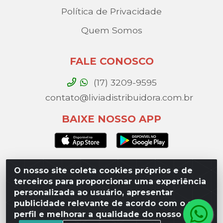
Política de Privacidade
Quem Somos
FALE CONOSCO
(17) 3209-9595
contato@liviadistribuidora.com.br
BAIXE NOSSO APP
O nosso site coleta cookies próprios e de
Lívia Distribuidora - Av. Percy Gandini, 329 – Vila
terceiros para proporcionar uma experiência
Toninho, São José do Rio Preto / SP - CEP 15077-
personalizada ao usuário, apresentar
000 - CNPJ 49.975.923/0003-10
publicidade relevante de acordo com o seu
perfil e melhorar a qualidade do nosso site.