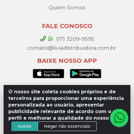
Quem Somos
FALE CONOSCO
(17) 3209-9595
contato@liviadistribuidora.com.br
BAIXE NOSSO APP
O nosso site coleta cookies próprios e de
Lívia Distribuidora - Av. Percy Gandini, 329 – Vila
terceiros para proporcionar uma experiência
Toninho, São José do Rio Preto / SP - CEP 15077-
personalizada ao usuário, apresentar
000 - CNPJ 49.975.923/0003-10
publicidade relevante de acordo com o seu
perfil e melhorar a qualidade do nosso site.
Aceito
Negar não essenciais