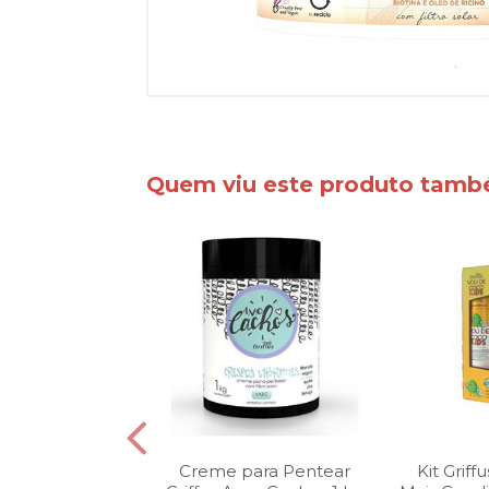
Quem viu este produto tam
e de Limpeza
Creme para Pentear
Kit Grif