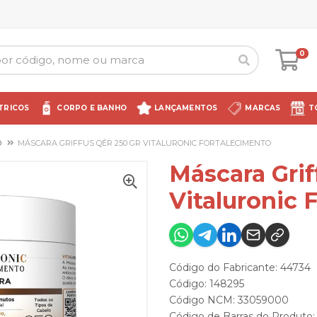
0
TRICOS
CORPO E BANHO
LANÇAMENTOS
MARCAS
T
O
MÁSCARA GRIFFUS QÉR 250 GR VITALURONIC FORTALECIMENTO
Máscara Grif
Vitaluronic 
Código do Fabricante: 44734
Código: 148295
Código NCM: 33059000
Código de Barras do Produto