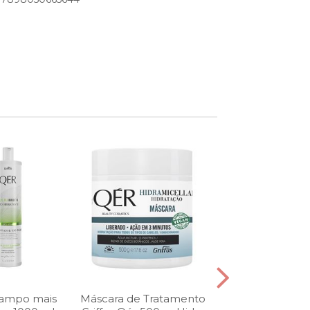
hampo mais
Máscara de Tratamento
Máscara de Tr