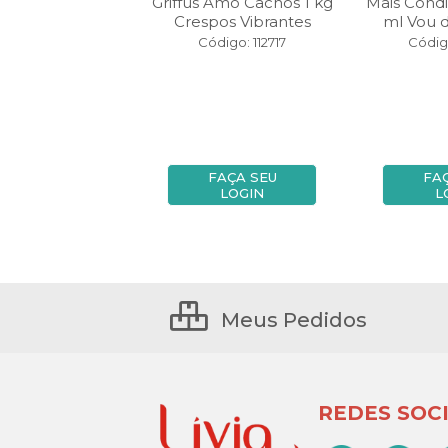
riffus Qér 180 ml
Griffus Amo Cachos 1 kg
Mais Cond
uilibrium
Crespos Vibrantes
ml Vou d
igo: 145960
Código: 112717
Códig
FAÇA SEU
FAÇA SEU
FA
LOGIN
LOGIN
L
Meus Pedidos
REDES SOCI