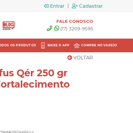
|
Entrar
Cadastrar
FALE CONOSCO
(17) 3209-9595
ODOS OS PRODUTOS
BAIXE O APP
COMPRE NO VAREJO
VOLTAR
fus Qér 250 gr
Fortalecimento
: 7898050665644