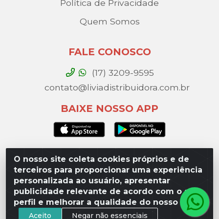
Política de Privacidade
Quem Somos
FALE CONOSCO
(17) 3209-9595
contato@liviadistribuidora.com.br
BAIXE NOSSO APP
O nosso site coleta cookies próprios e de
Lívia Distribuidora - Av. Percy Gandini, 329 – Vila
terceiros para proporcionar uma experiência
Toninho, São José do Rio Preto / SP - CEP 15077-
personalizada ao usuário, apresentar
000 - CNPJ 49.975.923/0003-10
publicidade relevante de acordo com o seu
perfil e melhorar a qualidade do nosso site.
Aceito
Negar não essenciais