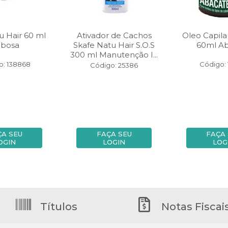
u Hair 60 ml
Ativador de Cachos
Oleo Capila
bosa
Skafe Natu Hair S.O.S
60ml A
300 ml Manutenção I...
o: 138868
Código: 
Código: 25386
ÇA SEU
FAÇA SEU
FAÇA
OGIN
LOGIN
LOG
Títulos
Notas Fiscai