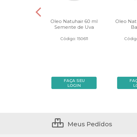
atuhair 60 ml
Oleo Natuhair 60 ml
Oleo Nat
Biotina
Semente de Uva
Ba
igo: 150610
Código: 150611
Códig
FAÇA SEU
FAÇA SEU
FA
LOGIN
LOGIN
L
Meus Pedidos