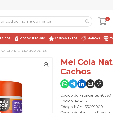
0
TRICOS
CORPO E BANHO
LANÇAMENTOS
MARCAS
T
A NATUHAIR 350 GRAMAS CACHOS
Mel Cola Na
Cachos
Código do Fabricante: 40360
Código: 145495
Código NCM: 33059000
Código de Barras do Produto