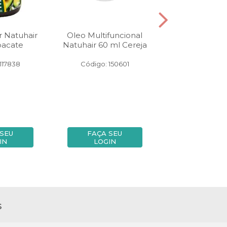
r Natuhair
Oleo Multifuncional
Mousse Natuhai
bacate
Natuhair 60 ml Cereja
Tratmai
117838
Código: 150601
Código: 15
 SEU
FAÇA SEU
FAÇA SE
IN
LOGIN
LOGIN
s