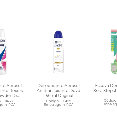
te Aerosol
Desodorante Aerosol
Escova Dent
rante Rexona
Antitranspirante Dove
Kess Steps1
wder Dr...
150 ml Original
Código:
: 101433
Código: 103185
Embalag
em: PC/1
Embalagem: PC/1