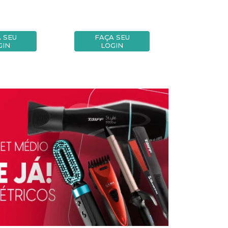
 SEU
FAÇA SEU
FAÇA
GIN
LOGIN
LOG