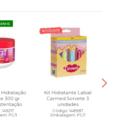
GANHE
 Hidratação
Kit Hidratante Labial
Esmalte
ne 300 gr
Carmed Sorvete 3
Diamon
stentação
unidades
Cybercolors
Co
 149217
Código: 148987
em: PC/1
Embalagem: PC/1
Código:
Embalage