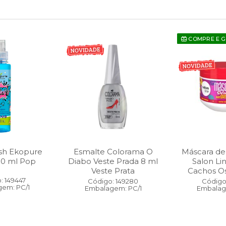
COMPRE E 
sh Ekopure
Esmalte Colorama O
Máscara de
00 ml Pop
Diabo Veste Prada 8 ml
Salon Li
Veste Prata
Cachos O
: 149447
Código: 149280
Código:
em: PC/1
Embalagem: PC/1
Embalag