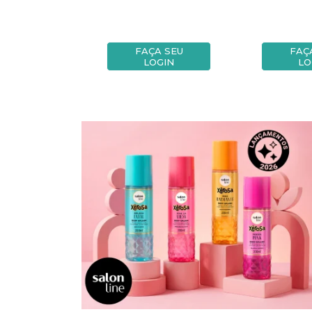
A SEU
FAÇA SEU
FAÇ
OGIN
LOGIN
LO