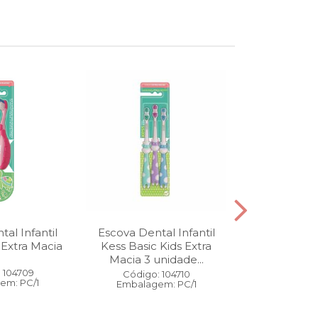
al Infantil
Escova Dental Infantil
Óleo Corpo
 Extra Macia
Kess Basic Kids Extra
100 ml
Macia 3 unidade...
 104709
Código:
Código: 104710
em: PC/1
Embalage
Embalagem: PC/1