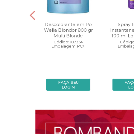
oo Wella
Descolorante em Po
Spray 
ls Invigo 250
Wella Blondor 800 gr
Instantan
ri Enrich
Multi Blonde
100 ml Lo
: 113298
Código: 107354
Código
gem: PC/1
Embalagem: PC/1
Embalag
A SEU
FAÇA SEU
FAÇ
OGIN
LOGIN
LO