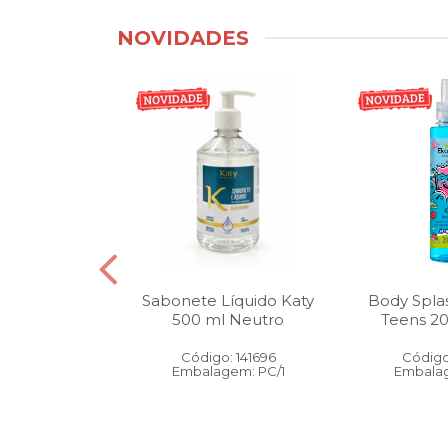
NOVIDADES
tico Bucal
Sabonete Líquido Katy
Body Spla
Litro Melancia
500 ml Neutro
Teens 2
ortelã
Código: 141696
Código
: 146905
Embalagem: PC/1
Embalag
gem: PC/1