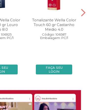
Wella Color
Tonalizante Wella Color
Coloração W
0 gr Louro
Touch 60 gr Castanho
Perfect 60 
o 8.0
Medio 4.0
Medio
 106925
Código: 106587
Código:
em: PC/1
Embalagem: PC/1
Embalage
 SEU
FAÇA SEU
FAÇA
GIN
LOGIN
LOG