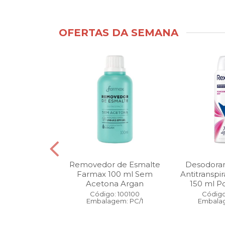
OFERTAS DA SEMANA
ntimo Cia da
Removedor de Esmalte
Desodoran
210 ml Fresh
Farmax 100 ml Sem
Antitranspi
 Pague 1
Acetona Argan
150 ml Po
: 110525
Código: 100100
Código
gem: PC/1
Embalagem: PC/1
Embalag