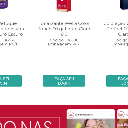
Retoque
Tonalizante Wella Color
Coloração 
eo Koleston
Touch 60 gr Louro Claro
Perfect 6
uro Escuro
8.0
Clar
: 106456
Código: 106588
Código:
em: PC/1
Embalagem: PC/1
Embalag
A SEU
FAÇA SEU
FAÇA
GIN
LOGIN
LO