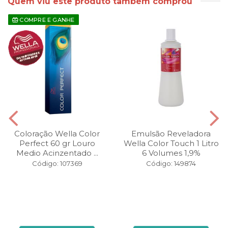
Quem viu este produto também comprou
COMPRE E GANHE
Coloração Wella Color
Emulsão Reveladora
Perfect 60 gr Louro
Wella Color Touch 1 Litro
Medio Acinzentado ...
6 Volumes 1,9%
Código: 107369
Código: 149874