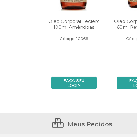
rporal Leclerc
Óleo Corporal Leclerc
Óleo Corp
Pet Amendoa
100ml Amêndoas
60ml Pe
digo: 51026
Código: 10068
Códig
FAÇA SEU
FAÇA SEU
FA
LOGIN
LOGIN
L
Meus Pedidos