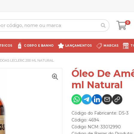
0
TRICOS
CORPO E BANHO
LANÇAMENTOS
MARCAS
T
DOAS LECLERC 200 ML NATURAL
Óleo De Amê
ml Natural
Código do Fabricante: DS-3
Código: 4694
Código NCM: 33012990
Código de Barras do Produto