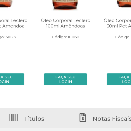
oral Leclerc
Óleo Corporal Leclerc
Óleo Corpor
t Amendoa
100ml Amêndoas
60ml Pet
o: 51026
Código: 10068
Código:
ÇA SEU
FAÇA SEU
FAÇA 
OGIN
LOGIN
LOG
Títulos
Notas Fiscai