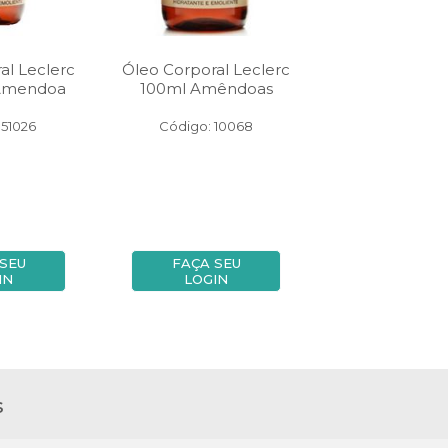
al Leclerc
Óleo Corporal Leclerc
Óleo Corporal
 Amendoa
100ml Amêndoas
60ml Pet A
 51026
Código: 10068
Código: 51
SEU
FAÇA SEU
FAÇA SE
IN
LOGIN
LOGIN
s