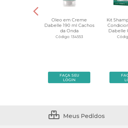
agico Dabelle
Oleo em Creme
Kit Sham
5 ml Coco
Dabelle 190 ml Cachos
Condicio
da Onda
Dabelle C
igo: 119904
Código: 134553
Códig
FAÇA SEU
FAÇA SEU
FA
LOGIN
LOGIN
L
Meus Pedidos