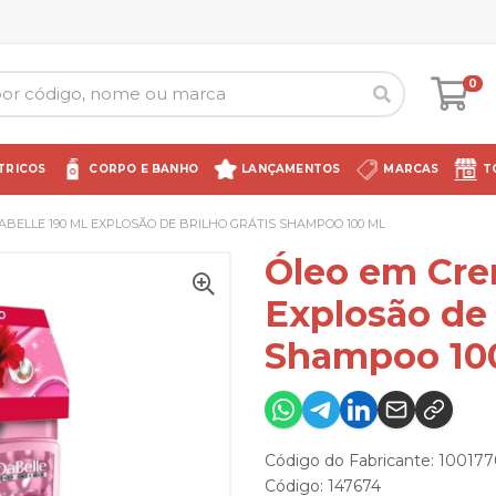
0
TRICOS
CORPO E BANHO
LANÇAMENTOS
MARCAS
T
ABELLE 190 ML EXPLOSÃO DE BRILHO GRÁTIS SHAMPOO 100 ML
Óleo em Cre
Explosão de 
Shampoo 10
Código do Fabricante: 10017
Código: 147674