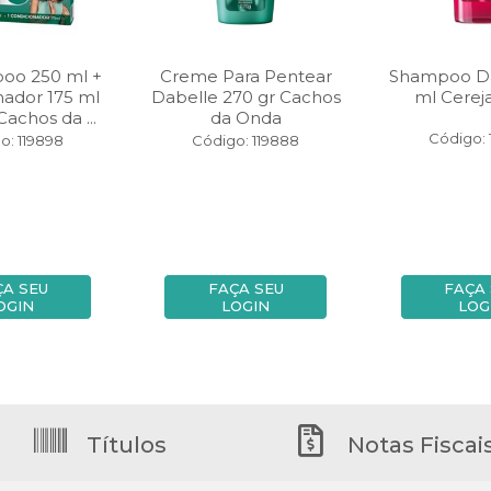
poo 250 ml +
Creme Para Pentear
Shampoo Da
nador 175 ml
Dabelle 270 gr Cachos
ml Cerej
achos da ...
da Onda
Código: 
o: 119898
Código: 119888
ÇA SEU
FAÇA SEU
FAÇA
OGIN
LOGIN
LOG
Títulos
Notas Fiscai