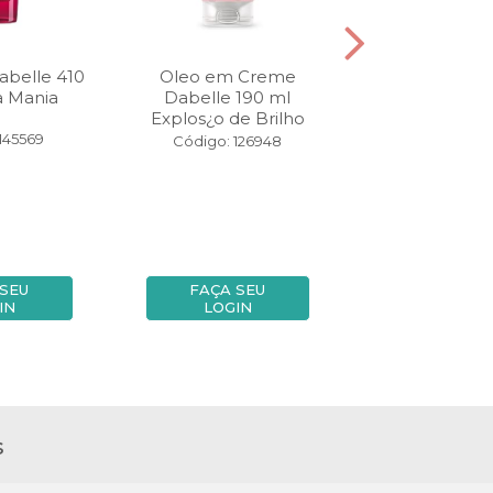
belle 410
Oleo em Creme
Fluido Dabell
a Mania
Dabelle 190 ml
Óleo Mág
Explos¿o de Brilho
145569
Código: 14
Código: 126948
 SEU
FAÇA SEU
FAÇA SE
IN
LOGIN
LOGIN
s