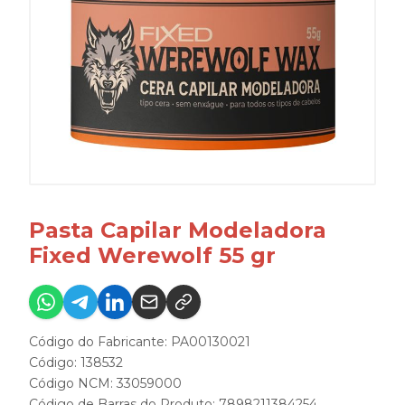
Pasta Capilar Modeladora
Fixed Werewolf 55 gr
Código do Fabricante: PA00130021
Código: 138532
Código NCM: 33059000
Código de Barras do Produto: 7898211384254