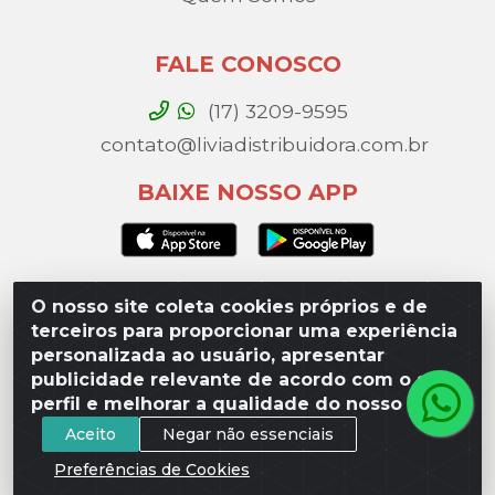
FALE CONOSCO
(17) 3209-9595
contato@liviadistribuidora.com.br
BAIXE NOSSO APP
O nosso site coleta cookies próprios e de
Lívia Distribuidora - Av. Percy Gandini, 329 – Vila
terceiros para proporcionar uma experiência
Toninho, São José do Rio Preto / SP - CEP 15077-
personalizada ao usuário, apresentar
000 - CNPJ 49.975.923/0003-10
publicidade relevante de acordo com o seu
perfil e melhorar a qualidade do nosso site.
Aceito
Negar não essenciais
Preferências de Cookies