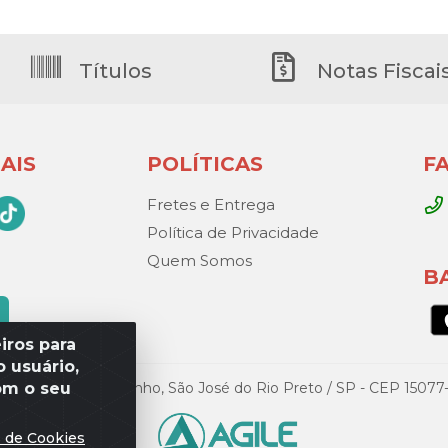
Títulos
Notas Fiscai
AIS
POLÍTICAS
F
Fretes e Entrega
Política de Privacidade
Quem Somos
B
iros para
 usuário,
om o seu
Gandini, 329 – Vila Toninho, São José do Rio Preto / SP - CEP 15
s de Cookies