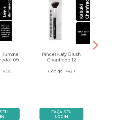
 Iluminar
Pincel Katy Blush
Aplicador Un
nador 09
Chanfrado 12
Katy 180
114735
Código: 144211
Código: 10
 SEU
FAÇA SEU
FAÇA SE
IN
LOGIN
LOGIN