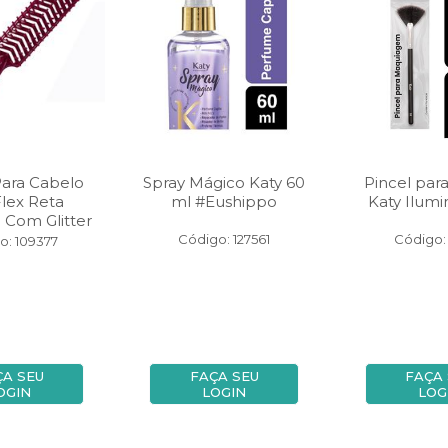
Para Cabelo
Spray Mágico Katy 60
Pincel para
Flex Reta
ml #Eushippo
Katy Ilumi
 Com Glitter
Código: 127561
Código: 
o: 109377
ÇA SEU
FAÇA SEU
FAÇA
OGIN
LOGIN
LOG