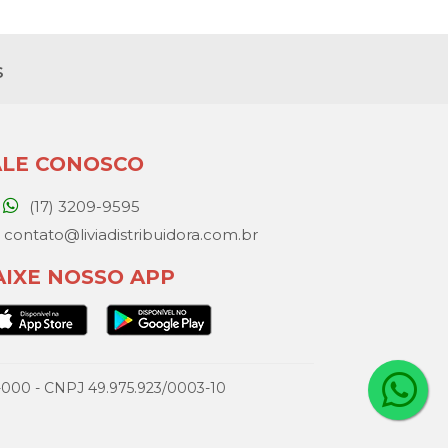
s
ALE CONOSCO
(17) 3209-9595
contato@liviadistribuidora.com.br
AIXE NOSSO APP
077-000 - CNPJ 49.975.923/0003-10