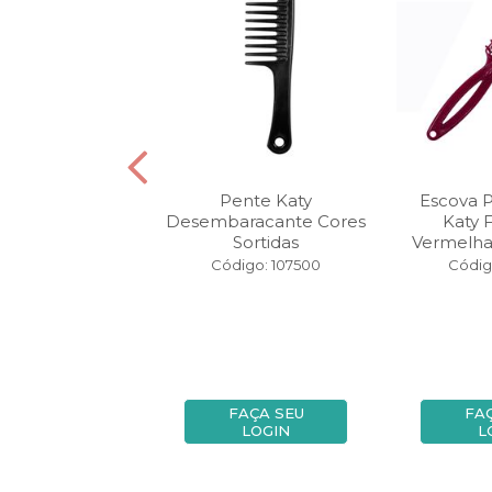
a Para Cabelo
Pente Katy
Escova 
 Colors Oval
Desembaracante Cores
Katy 
rnio Pequeno
Sortidas
Vermelha
igo: 140105
Código: 107500
Códig
FAÇA SEU
FAÇA SEU
FA
LOGIN
LOGIN
L