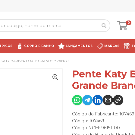
0
TRICOS
CORPO E BANHO
LANÇAMENTOS
MARCAS
T
 KATY BARBER CORTE GRANDE BRANCO
Pente Katy B
Grande Bran
Código do Fabricante: 107469
Código: 107469
Código NCM: 96151100
Código de Barras do Produto