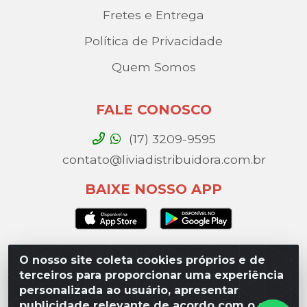
Fretes e Entrega
Política de Privacidade
Quem Somos
FALE CONOSCO
(17) 3209-9595
contato@liviadistribuidora.com.br
BAIXE NOSSO APP
O nosso site coleta cookies próprios e de
Lívia Distribuidora - Av. Percy Gandini, 329 – Vila
terceiros para proporcionar uma experiência
Toninho, São José do Rio Preto / SP - CEP 15077-
personalizada ao usuário, apresentar
000 - CNPJ 49.975.923/0003-10
publicidade relevante de acordo com o seu