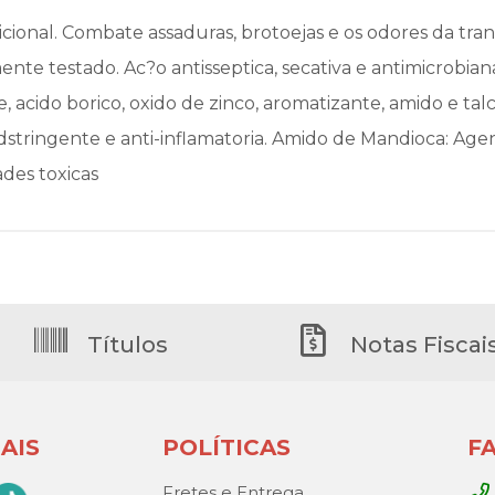
cional. Combate assaduras, brotoejas e os odores da trans
amente testado. Ac?o antisseptica, secativa e antimicrobia
e, acido borico, oxido de zinco, aromatizante, amido e ta
adstringente e anti-inflamatoria. Amido de Mandioca: Age
des toxicas
Títulos
Notas Fiscai
AIS
POLÍTICAS
F
Fretes e Entrega