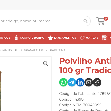
0
TRICOS
CORPO E BANHO
LANÇAMENTOS
MARCAS
T
HO ANTISSEPTICO GRANADO 100 GR TRADICIONAL
Polvilho Ant
100 gr Tradi
Código do Fabricante: 17896
Código: 14398
Código NCM: 30049099
Código de Barras do Produto