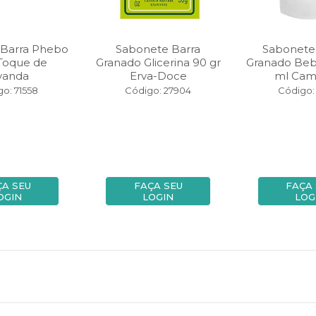
 Barra Phebo
Sabonete Barra
Sabonete
 Toque de
Granado Glicerina 90 gr
Granado Bebe
vanda
Erva-Doce
ml Cam
o: 71558
Código: 27904
Código: 
ÇA SEU
FAÇA SEU
FAÇA
OGIN
LOGIN
LOG