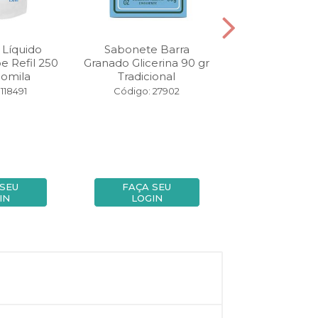
 Líquido
Sabonete Barra
Sabonete Gra
 Refil 250
Granado Glicerina 90 gr
gr Glicerina e
omila
Tradicional
Código: 13
118491
Código: 27902
 SEU
FAÇA SEU
FAÇA SE
IN
LOGIN
LOGIN