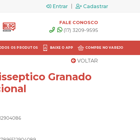
|
Entrar
Cadastrar
FALE CONOSCO
(17) 3209-9595
ODOS OS PRODUTOS
BAIXE O APP
COMPRE NO VAREJO
VOLTAR
isseptico Granado
cional
512904086
: 7896512904089