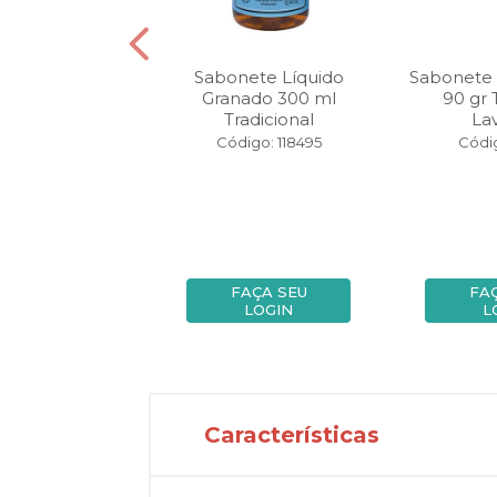
onete Barra
Sabonete Líquido
Sabonete
do Bebê 90 gr
Granado 300 ml
90 gr
radicional
Tradicional
La
digo: 27903
Código: 118495
Códig
FAÇA SEU
FAÇA SEU
FA
LOGIN
LOGIN
L
Características