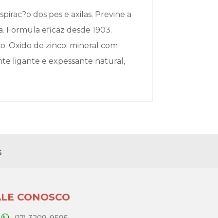
pirac?o dos pes e axilas. Previne a
na. Formula eficaz desde 1903.
lco. Oxido de zinco: mineral com
nte ligante e expessante natural,
s
ALE CONOSCO
(17) 3209-9595