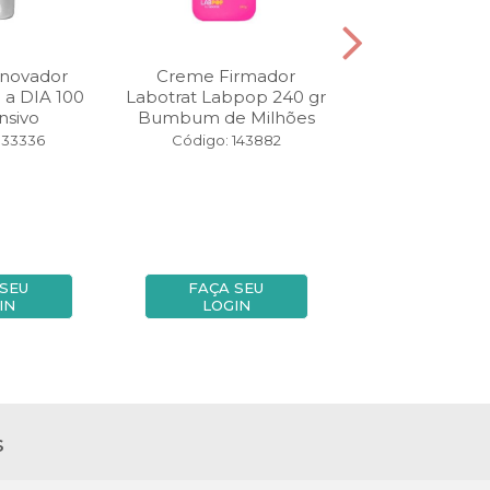
novador
Creme Firmador
Esfoliante Sug
 a DIA 100
Labotrat Labpop 240 gr
Labotrat 1
nsivo
Bumbum de Milhões
Maracuj
133336
Código: 143882
Código: 14
 SEU
FAÇA SEU
FAÇA SE
IN
LOGIN
LOGIN
s