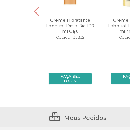
oliante 150 gr +
Creme Hidratante
Creme 
tante 190 ml
Labotrat Dia a Dia 190
Labotrat 
rat Pistache
ml Caju
ml M
igo: 145646
Código: 133332
Códig
FAÇA SEU
FAÇA SEU
FA
LOGIN
LOGIN
L
Meus Pedidos