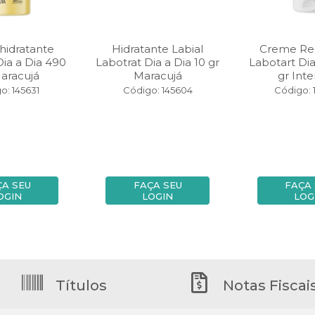
hidratante
Hidratante Labial
Creme Re
Dia a Dia 490
Labotrat Dia a Dia 10 gr
Labotart Dia
aracujá
Maracujá
gr Inte
o: 145631
Código: 145604
Código: 
ÇA SEU
FAÇA SEU
FAÇA
OGIN
LOGIN
LOG
Títulos
Notas Fiscai