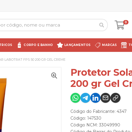
0
TRICOS
CORPO E BANHO
LANÇAMENTOS
MARCAS
T
R LABOTRAT FPS 50 200 GR GEL CREME
Protetor Sol
200 gr Gel 
Código do Fabricante: 4347
Código: 147530
Código NCM: 33049990
Código de Barras do Produto