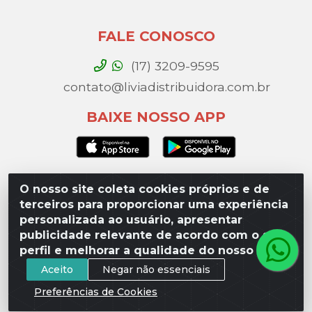
FALE CONOSCO
(17) 3209-9595
contato@liviadistribuidora.com.br
BAIXE NOSSO APP
O nosso site coleta cookies próprios e de
Lívia Distribuidora - Av. Percy Gandini, 329 – Vila
terceiros para proporcionar uma experiência
Toninho, São José do Rio Preto / SP - CEP 15077-
personalizada ao usuário, apresentar
000 - CNPJ 49.975.923/0003-10
publicidade relevante de acordo com o seu
perfil e melhorar a qualidade do nosso site.
Aceito
Negar não essenciais
Preferências de Cookies