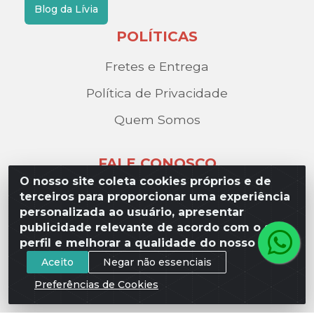
Blog da Lívia
POLÍTICAS
Fretes e Entrega
Política de Privacidade
Quem Somos
FALE CONOSCO
O nosso site coleta cookies próprios e de
(17) 3209-9595
terceiros para proporcionar uma experiência
personalizada ao usuário, apresentar
contato@liviadistribuidora.com.br
publicidade relevante de acordo com o seu
BAIXE NOSSO APP
perfil e melhorar a qualidade do nosso site.
Aceito
Negar não essenciais
Preferências de Cookies