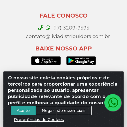
FALE CONOSCO
(17) 3209-9595
contato@liviadistribuidora.com.br
BAIXE NOSSO APP
O nosso site coleta cookies próprios e de
Lívia Distribuidora - Av. Percy Gandini, 329 – Vila
terceiros para proporcionar uma experiência
Toninho, São José do Rio Preto / SP - CEP 15077-
personalizada ao usuário, apresentar
000 - CNPJ 49.975.923/0003-10
publicidade relevante de acordo com o seu
perfil e melhorar a qualidade do nosso site.
Aceito
Negar não essenciais
Preferências de Cookies