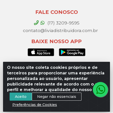
FALE CONOSCO
(17) 3209-9595
contato@liviadistribuidora.com.br
BAIXE NOSSO APP
O nosso site coleta cookies próprios e de
Lívia Distribuidora - Av. Percy Gandini, 329 – Vila
terceiros para proporcionar uma experiência
Toninho, São José do Rio Preto / SP - CEP 15077-
personalizada ao usuário, apresentar
000 - CNPJ 49.975.923/0003-10
publicidade relevante de acordo com o seu
perfil e melhorar a qualidade do nosso site.
Aceito
Negar não essenciais
Preferências de Cookies