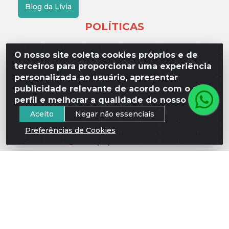
Blog da Lívia
POLÍTICAS
Fretes e Entrega
O nosso site coleta cookies próprios e de
terceiros para proporcionar uma experiência
Política de Privacidade
personalizada ao usuário, apresentar
Quem Somos
publicidade relevante de acordo com o seu
perfil e melhorar a qualidade do nosso site.
Aceito
Negar não essenciais
FALE CONOSCO
Preferências de Cookies
(17) 3209-9595
contato@liviadistribuidora.com.br
BAIXE NOSSO APP