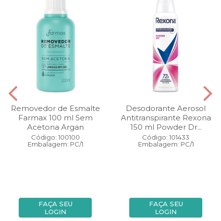
Removedor de Esmalte
Desodorante Aerosol
Farmax 100 ml Sem
Antitranspirante Rexona
Acetona Argan
150 ml Powder Dr...
Código: 100100
Código: 101433
Embalagem: PC/1
Embalagem: PC/1
FAÇA SEU
FAÇA SEU
LOGIN
LOGIN