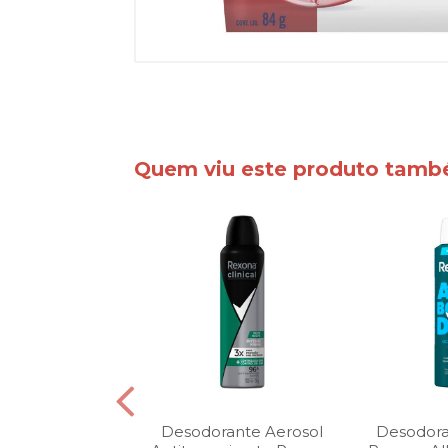
Quem viu este produto tam
rante Aerosol
Desodorante Aerosol
Desodora