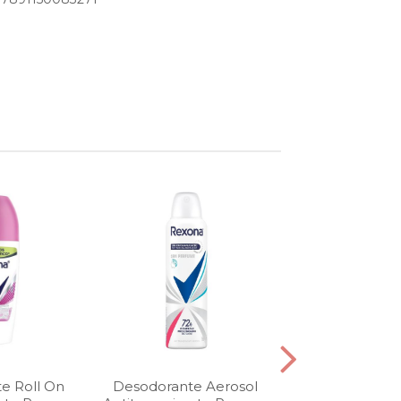
e Roll On
Desodorante Aerosol
Desodorante 