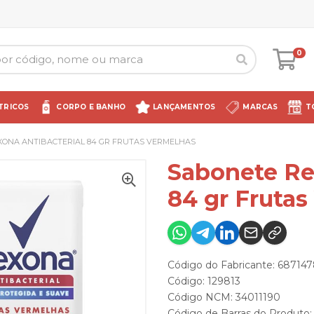
0
TRICOS
CORPO E BANHO
LANÇAMENTOS
MARCAS
T
ONA ANTIBACTERIAL 84 GR FRUTAS VERMELHAS
Sabonete Re
84 gr Fruta
Código do Fabricante: 68714
Código: 129813
Código NCM: 34011190
Código de Barras do Produto