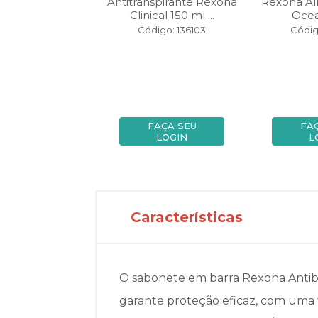
spirante Rexona
Antitranspirante Rexona
Rexona Al
l Powder Dr...
Clinical 150 ml ...
Ocea
igo: 101433
Código: 136103
Códig
FAÇA SEU
FAÇA SEU
FA
LOGIN
LOGIN
L
Características
O sabonete em barra Rexona Antiba
garante proteção eficaz, com uma 