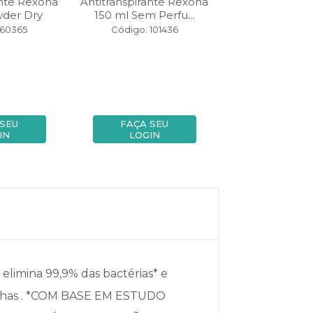
ante Rexona
Antitranspirante Rexona
Antitranspiran
wder Dry
150 ml Sem Perfu...
150 ml Cotton
 60365
Código: 101436
Código: 10
 SEU
FAÇA SEU
FAÇA SE
IN
LOGIN
LOGIN
limina 99,9% das bactérias* e
rmelhas . *COM BASE EM ESTUDO