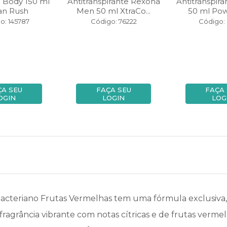
l Body 150 ml
Antitranspirante Rexona
Antitranspir
n Rush
Men 50 ml XtraCo...
50 ml Po
o: 145787
Código: 76222
Código:
ÇA SEU
FAÇA SEU
FAÇA
OGIN
LOGIN
LOG
cteriano Frutas Vermelhas tem uma fórmula exclusiva, e
fragrância vibrante com notas cítricas e de frutas ve