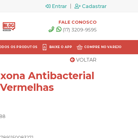
|
Entrar
Cadastrar
FALE CONOSCO
(17) 3209-9595
ODOS OS PRODUTOS
BAIXE O APP
COMPRE NO VAREJO
VOLTAR
xona Antibacterial
s Vermelhas
788
: 7891150083271